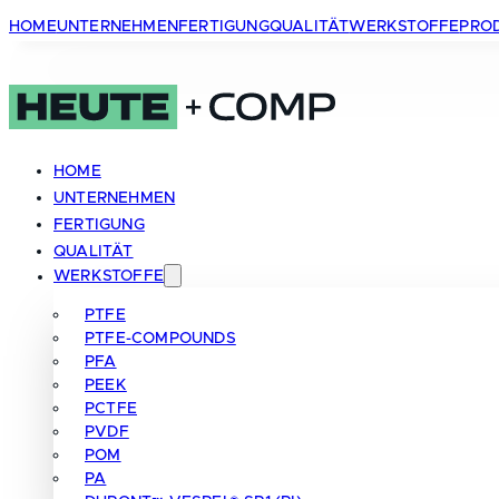
HOME
UNTERNEHMEN
FERTIGUNG
QUALITÄT
WERKSTOFFE
PRO
HOME
UNTERNEHMEN
FERTIGUNG
QUALITÄT
WERKSTOFFE
PTFE
PTFE-COMPOUNDS
PFA
PEEK
PCTFE
PVDF
POM
PA