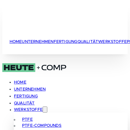
HOME
UNTERNEHMEN
FERTIGUNG
QUALITÄT
WERKSTOFFE
P
HOME
UNTERNEHMEN
FERTIGUNG
QUALITÄT
WERKSTOFFE
PTFE
PTFE-COMPOUNDS